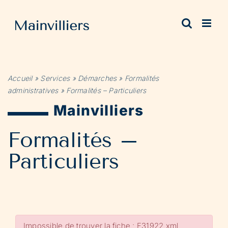
Passer
au
contenu
Accueil
»
Services
»
Démarches
»
Formalités
administratives
»
Formalités – Particuliers
Mainvilliers
Formalités –
Particuliers
Impossible de trouver la fiche : F31922.xml