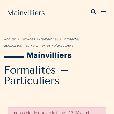
Passer
au
contenu
Accueil
»
Services
»
Démarches
»
Formalités
administratives
»
Formalités – Particuliers
Mainvilliers
Formalités –
Particuliers
Impossible de trouver la fiche : F31684.xml