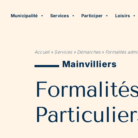
Municipalité
Services
Participer
Loisirs
Accueil
»
Services
»
Démarches
»
Formalités admin
Mainvilliers
Formalité
Particulier