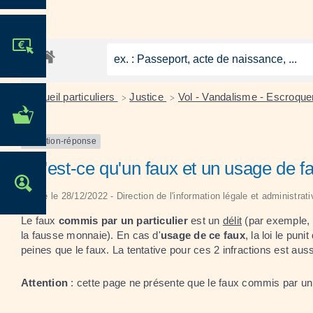
JE PARTICIPE !
Accueil particuliers
Justice
Vol - Vandalisme - Escroque
>
>
MES DÉMARCHES
ADMINISTRATIVES
Question-réponse
Qu'est-ce qu'un faux et un usage de f
OFFRES D'EMPLOI
Vérifié le 28/12/2022 - Direction de l'information légale et administrat
Le faux
commis par un particulier
est un
délit
(par exemple, f
la fausse monnaie). En cas d'
usage de ce faux
, la loi le pu
peines que le faux. La tentative pour ces 2 infractions est auss
Attention
: cette page ne présente que le faux commis par un p