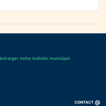
écharger notre bulletin municipal
@
CONTACT