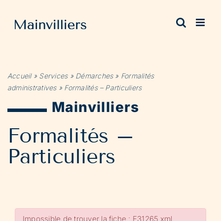
Passer
au
contenu
Accueil
»
Services
»
Démarches
»
Formalités
administratives
»
Formalités – Particuliers
Mainvilliers
Formalités –
Particuliers
Impossible de trouver la fiche : F31265.xml