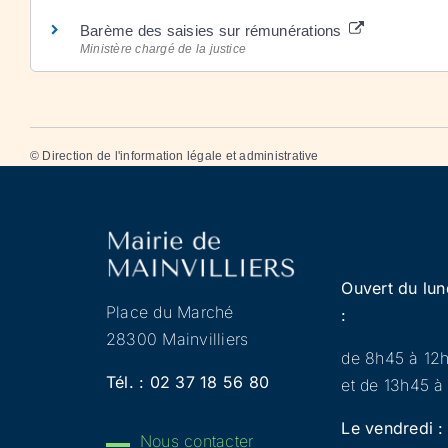
Barème des saisies sur rémunérations
Ministère chargé de la justice
©
Direction de l'information légale et administrative
Ouvert du lun
Place du Marché
:
28300 Mainvilliers
de 8h45 à 12
Tél. :
02 37 18 56 80
et de 13h45 à
Le vendredi :
Nous contacter