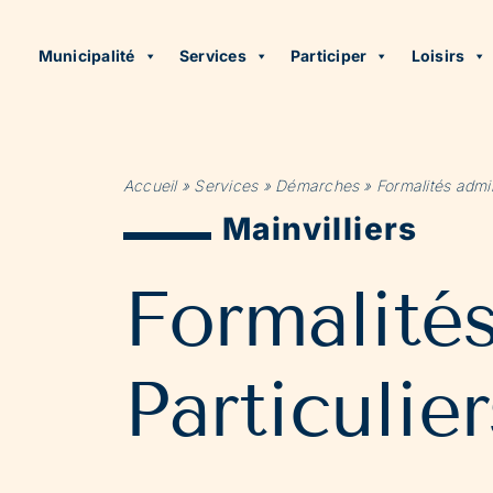
Municipalité
Services
Participer
Loisirs
Accueil
»
Services
»
Démarches
»
Formalités admin
Mainvilliers
Formalité
Particulier