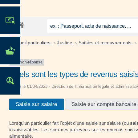
JE PARTICIPE !
Accueil particuliers
Justice
Saisies et recouvrements
>
>
>
MES DÉMARCHES
ADMINISTRATIVES
Question-réponse
Quels sont les types de revenus saisi
OFFRES D'EMPLOI
Vérifié le 01/04/2023 - Direction de l'information légale et administrat
Saisie sur salaire
Saisie sur compte bancaire
Lorsqu'un particulier fait l'objet d'une saisie sur salaire (ou
sai
insaisissables. Les sommes prélevées sur les revenus saisissa
alimentaire.