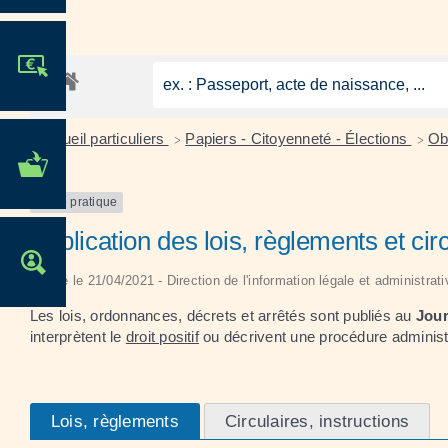
JE PARTICIPE !
Accueil particuliers
Papiers - Citoyenneté - Élections
Ob
>
>
MES DÉMARCHES
ADMINISTRATIVES
Fiche pratique
Publication des lois, règlements et cir
OFFRES D'EMPLOI
Vérifié le 21/04/2021 - Direction de l'information légale et administrat
Les lois, ordonnances, décrets et arrêtés sont publiés au
Jour
interprètent le
droit positif
ou décrivent une procédure administr
Lois, règlements
Circulaires, instructions