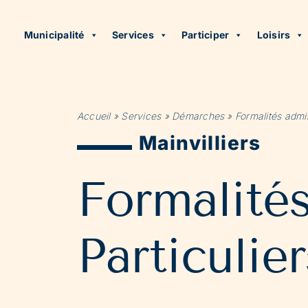
Municipalité
Services
Participer
Loisirs
Accueil
»
Services
»
Démarches
»
Formalités admin
Mainvilliers
Formalité
Particulier