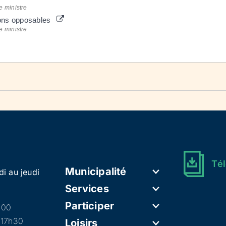
e ministre
ctions opposables
e ministre
Tél
Municipalité
di au jeudi
Services
Participer
h00
 17h30
Loisirs