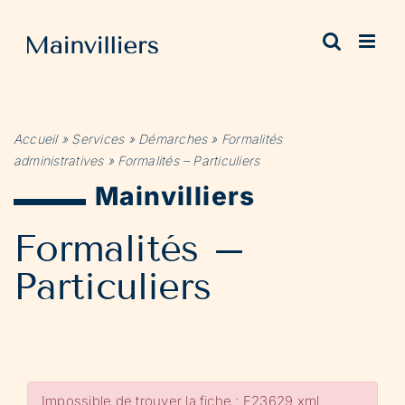
Passer
au
contenu
Accueil
»
Services
»
Démarches
»
Formalités
administratives
»
Formalités – Particuliers
Mainvilliers
Formalités –
Particuliers
Impossible de trouver la fiche : F23629.xml