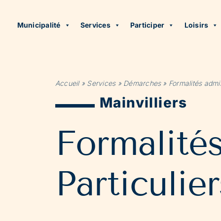
Municipalité
Services
Participer
Loisirs
Accueil
»
Services
»
Démarches
»
Formalités admin
Mainvilliers
Formalité
Particulier