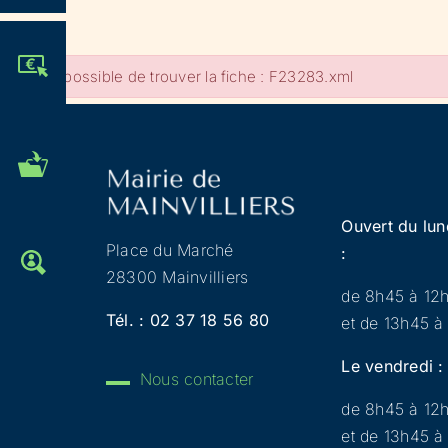
JE PARTICIPE !
Impossible de trouver la fiche : F23283.xml
MES DÉMARCHES
ADMINISTRATIVES
Ouvert du lun
Place du Marché
:
OFFRES D'EMPLOI
28300 Mainvilliers
de 8h45 à 12
Tél. :
02 37 18 56 80
et de 13h45 à
Le vendredi :
Nous contacter
de 8h45 à 12
et de 13h45 à