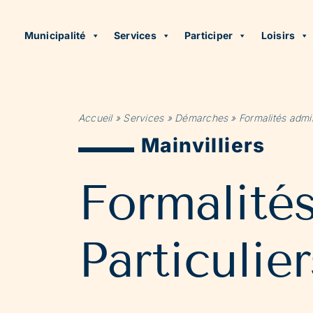
Municipalité
Services
Participer
Loisirs
Accueil
»
Services
»
Démarches
»
Formalités admin
Mainvilliers
Formalité
Particulier