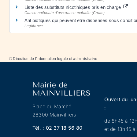
Liste des substituts nicotiniques pris en charge
Caisse nationale d'assurance maladie (Cnam)
Antibiotiques qui peuvent être dispensés sous condit
Legifrance
©
Direction de l'information légale et administrative
Ouvert du lun
Place du Marché
:
28300 Mainvilliers
de 8h45 à 12
Tél. :
02 37 18 56 80
et de 13h45 à