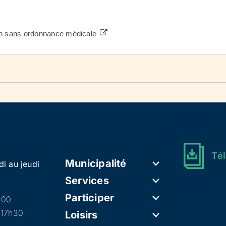
ion sans ordonnance médicale
Tél
Municipalité
di au jeudi
Services
Participer
h00
 17h30
Loisirs