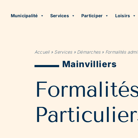
Municipalité
Services
Participer
Loisirs
Accueil
»
Services
»
Démarches
»
Formalités admin
Mainvilliers
Formalité
Particulier