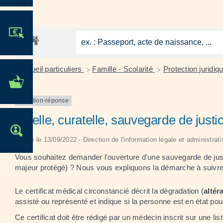
JE PARTICIPE !
Accueil particuliers
Famille - Scolarité
Protection juridiqu
>
>
MES DÉMARCHES
ADMINISTRATIVES
Question-réponse
Tutelle, curatelle, sauvegarde de justi
OFFRES D'EMPLOI
Vérifié le 13/09/2022 - Direction de l'information légale et administrat
Vous souhaitez demander l'ouverture d'une sauvegarde de justic
majeur protégé) ? Nous vous expliquons la démarche à suivre
Le certificat médical circonstancié décrit la dégradation (
altér
assisté ou représenté et indique si la personne est en état pour
Ce certificat doit être rédigé par un médecin inscrit sur une list