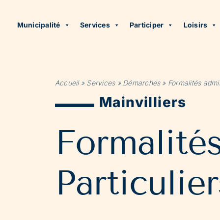
Municipalité
Services
Participer
Loisirs
Accueil
»
Services
»
Démarches
»
Formalités admin
Mainvilliers
Formalité
Particulier