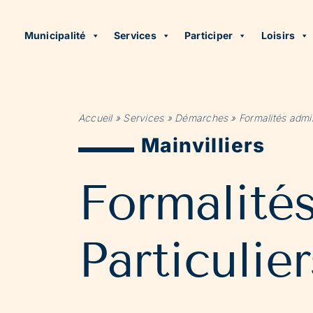
Municipalité
Services
Participer
Loisirs
Accueil
»
Services
»
Démarches
»
Formalités admin
Mainvilliers
Formalité
Particulier