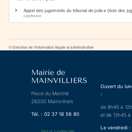
Appel des jugements du tribunal de police (liste des 
Legifrance
©
Direction de l'information légale et administrative
Ouvert du lun
Place du Marché
:
28300 Mainvilliers
de 8h45 à 12
Tél. :
02 37 18 56 80
et de 13h45 à
Le vendredi :
Nous contacter