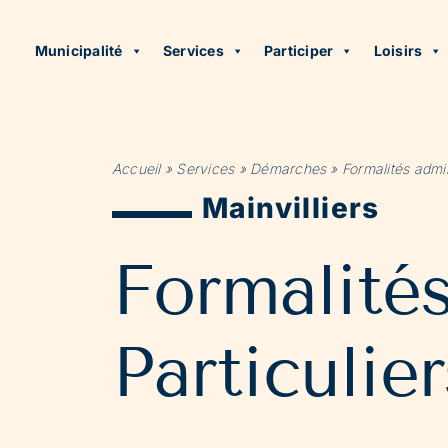
Municipalité
Services
Participer
Loisirs
Accueil
»
Services
»
Démarches
»
Formalités admin
Mainvilliers
Formalité
Particulier