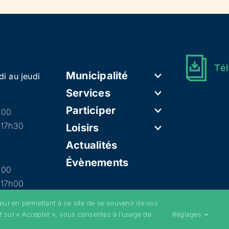
Tél
Municipalité
di au jeudi
Services
Participer
h00
 17h30
Loisirs
Actualités
Évènements
h00
 17h00
teur en permettant à ce site de se souvenir de vos
t sur « Accepter », vous consentez à l’usage de
Réglages
–
Mentions légales
–
Politique de confidentialité
–
Cookies
–
Conditions g