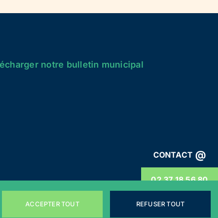
écharger notre bulletin municipal
@
CONTACT
02 37 18 56 80
ACCEPTER TOUT
REFUSER TOUT
énérales
Webdesign by
LEMON Création