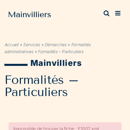
Passer
au
contenu
Accueil
»
Services
»
Démarches
»
Formalités
administratives
»
Formalités – Particuliers
Mainvilliers
Formalités –
Particuliers
Impossible de trouver la fiche : F1002.xml