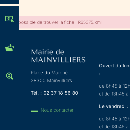
JE PARTICIPE !
Impossible de trouver la fiche : R65375.xml
MES DÉMARCHES
ADMINISTRATIVES
Ouvert du lun
Place du Marché
:
OFFRES D'EMPLOI
28300 Mainvilliers
de 8h45 à 12
Tél. :
02 37 18 56 80
et de 13h45 à
Le vendredi :
Nous contacter
de 8h45 à 12
et de 13h45 à