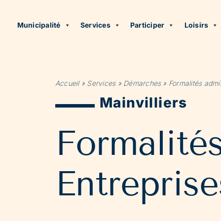
Municipalité
Services
Participer
Loisirs
Accueil
»
Services
»
Démarches
»
Formalités admin
Mainvilliers
Formalité
Entreprise