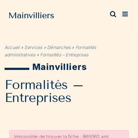
Passer
au
contenu
Accueil
»
Services
»
Démarches
»
Formalités
administratives
»
Formalités – Entreprises
Mainvilliers
Formalités –
Entreprises
Impossible de trouver la fiche : R65060.xml