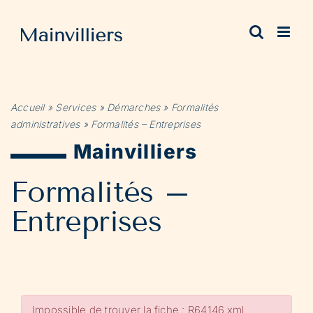
Passer
au
contenu
Accueil
»
Services
»
Démarches
»
Formalités
administratives
»
Formalités – Entreprises
Mainvilliers
Formalités –
Entreprises
Impossible de trouver la fiche : R64146.xml