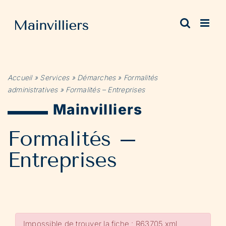
Passer
au
contenu
Accueil
»
Services
»
Démarches
»
Formalités
administratives
»
Formalités – Entreprises
Mainvilliers
Formalités –
Entreprises
Impossible de trouver la fiche : R63705.xml