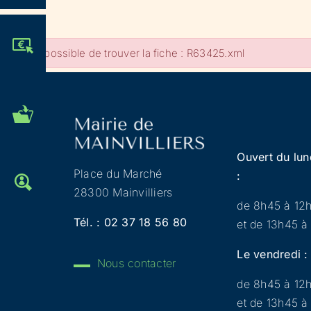
JE PARTICIPE !
Impossible de trouver la fiche : R63425.xml
MES DÉMARCHES
ADMINISTRATIVES
Ouvert du lun
Place du Marché
:
OFFRES D'EMPLOI
28300 Mainvilliers
de 8h45 à 12
Tél. :
02 37 18 56 80
et de 13h45 à
Le vendredi :
Nous contacter
de 8h45 à 12
et de 13h45 à