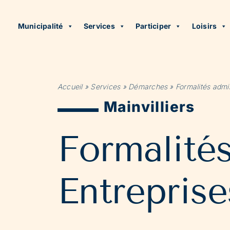
Municipalité
Services
Participer
Loisirs
Accueil
»
Services
»
Démarches
»
Formalités admin
Mainvilliers
Formalité
Entreprise