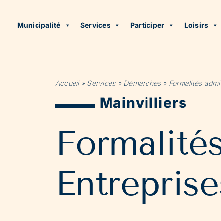
Municipalité
Services
Participer
Loisirs
Accueil
»
Services
»
Démarches
»
Formalités admin
Mainvilliers
Formalité
Entreprise