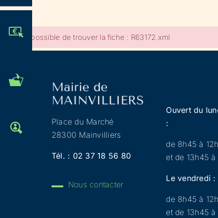
JE PARTICIPE !
Impossible de trouver la fiche : R63172.xml
MES DÉMARCHES
ADMINISTRATIVES
Ouvert du lun
Place du Marché
:
OFFRES D'EMPLOI
28300 Mainvilliers
de 8h45 à 12
Tél. :
02 37 18 56 80
et de 13h45 à
Le vendredi :
Nous contacter
de 8h45 à 12
et de 13h45 à