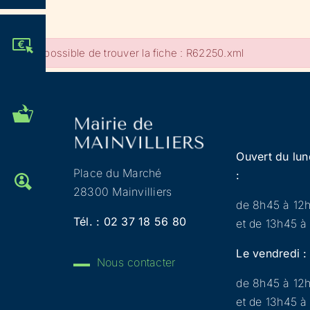
JE PARTICIPE !
Impossible de trouver la fiche : R62250.xml
MES DÉMARCHES
ADMINISTRATIVES
Ouvert du lun
Place du Marché
:
OFFRES D'EMPLOI
28300 Mainvilliers
de 8h45 à 12
Tél. :
02 37 18 56 80
et de 13h45 à
Le vendredi :
Nous contacter
de 8h45 à 12
et de 13h45 à