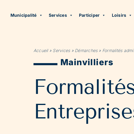
Municipalité
Services
Participer
Loisirs
Accueil
»
Services
»
Démarches
»
Formalités admin
Mainvilliers
Formalité
Entreprise