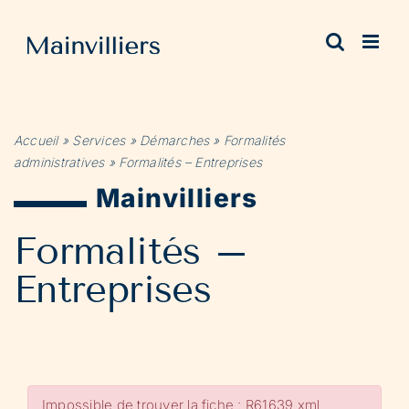
Passer
au
contenu
Accueil
»
Services
»
Démarches
»
Formalités
administratives
»
Formalités – Entreprises
Mainvilliers
Formalités –
Entreprises
Impossible de trouver la fiche : R61639.xml