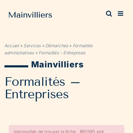
Passer
au
contenu
Accueil
»
Services
»
Démarches
»
Formalités
administratives
»
Formalités – Entreprises
Mainvilliers
Formalités –
Entreprises
Impossible de trouver la fiche : R61590.xml