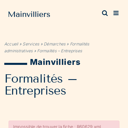
Passer
au
contenu
Accueil
»
Services
»
Démarches
»
Formalités
administratives
»
Formalités – Entreprises
Mainvilliers
Formalités –
Entreprises
Impossible de trouver la fiche : R60629.xml