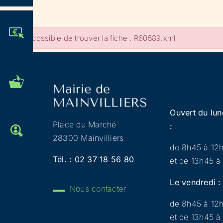
JE PARTICIPE !
Impossible de trouver la fiche : R60589.xml
MES DÉMARCHES
ADMINISTRATIVES
Ouvert du lun
Place du Marché
:
OFFRES D'EMPLOI
28300 Mainvilliers
de 8h45 à 12
Tél. :
02 37 18 56 80
et de 13h45 à
Le vendredi :
Nous contacter
de 8h45 à 12
et de 13h45 à