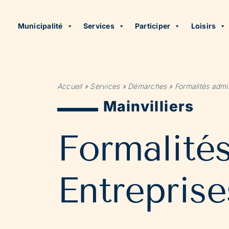
Municipalité
Services
Participer
Loisirs
Accueil
»
Services
»
Démarches
»
Formalités admin
Mainvilliers
Formalité
Entreprise