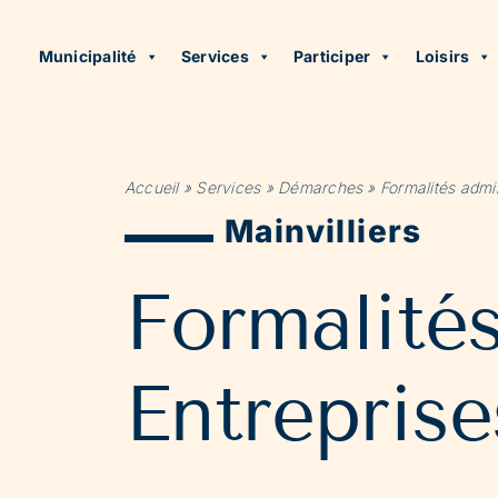
Municipalité
Services
Participer
Loisirs
Accueil
»
Services
»
Démarches
»
Formalités admin
Mainvilliers
Formalité
Entreprise