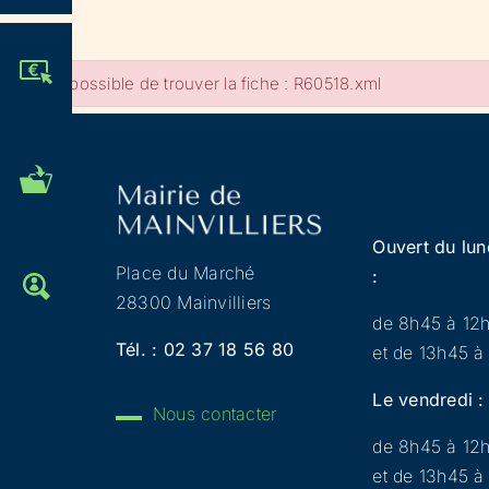
JE PARTICIPE !
Impossible de trouver la fiche : R60518.xml
MES DÉMARCHES
ADMINISTRATIVES
Ouvert du lun
Place du Marché
:
OFFRES D'EMPLOI
28300 Mainvilliers
de 8h45 à 12
Tél. :
02 37 18 56 80
et de 13h45 à
Le vendredi :
Nous contacter
de 8h45 à 12
et de 13h45 à