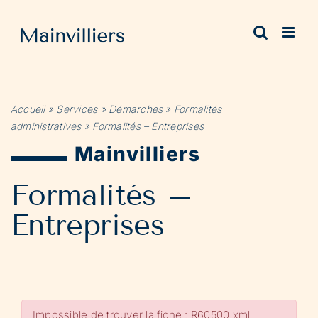
Passer
au
contenu
Accueil
»
Services
»
Démarches
»
Formalités
administratives
»
Formalités – Entreprises
Mainvilliers
Formalités –
Entreprises
Impossible de trouver la fiche : R60500.xml