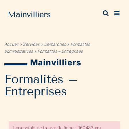
Passer
au
contenu
Accueil
»
Services
»
Démarches
»
Formalités
administratives
»
Formalités – Entreprises
Mainvilliers
Formalités –
Entreprises
Impossible de trouver la fiche : R60483.xml