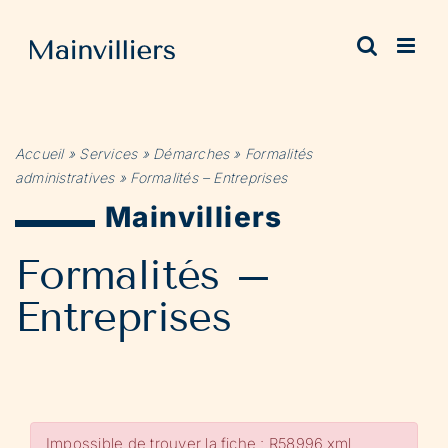
Passer
au
contenu
Accueil
»
Services
»
Démarches
»
Formalités
administratives
»
Formalités – Entreprises
Mainvilliers
Formalités –
Entreprises
Impossible de trouver la fiche : R58996.xml