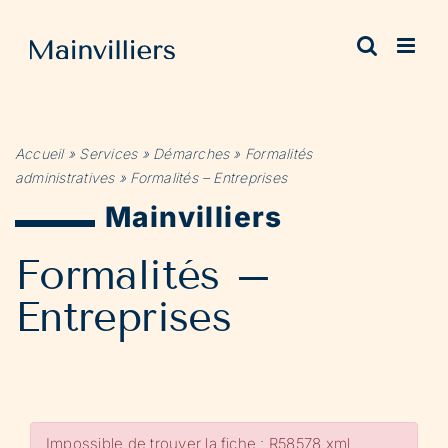
Passer
au
contenu
Accueil
»
Services
»
Démarches
»
Formalités
administratives
»
Formalités – Entreprises
Mainvilliers
Formalités –
Entreprises
Impossible de trouver la fiche : R58578.xml