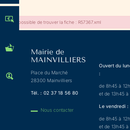
JE PARTICIPE !
Impossible de trouver la fiche : R57367.xml
MES DÉMARCHES
ADMINISTRATIVES
Ouvert du lun
Place du Marché
:
OFFRES D'EMPLOI
28300 Mainvilliers
de 8h45 à 12
Tél. :
02 37 18 56 80
et de 13h45 à
Le vendredi :
Nous contacter
de 8h45 à 12
et de 13h45 à