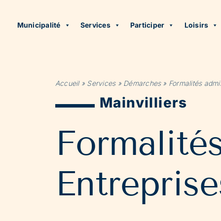
Municipalité
Services
Participer
Loisirs
Accueil
»
Services
»
Démarches
»
Formalités admin
Mainvilliers
Formalité
Entreprise