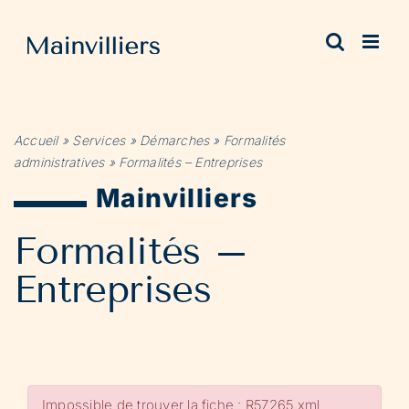
Passer
au
contenu
Accueil
»
Services
»
Démarches
»
Formalités
administratives
»
Formalités – Entreprises
Mainvilliers
Formalités –
Entreprises
Impossible de trouver la fiche : R57265.xml