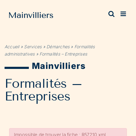
Passer
au
contenu
Accueil
»
Services
»
Démarches
»
Formalités
administratives
»
Formalités – Entreprises
Mainvilliers
Formalités –
Entreprises
Impossible de trouver la fiche : R57210.xml