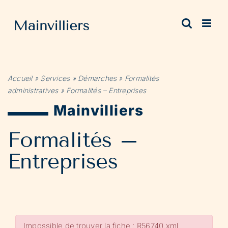
Passer
au
contenu
Accueil
»
Services
»
Démarches
»
Formalités
administratives
»
Formalités – Entreprises
Mainvilliers
Formalités –
Entreprises
Impossible de trouver la fiche : R56740.xml