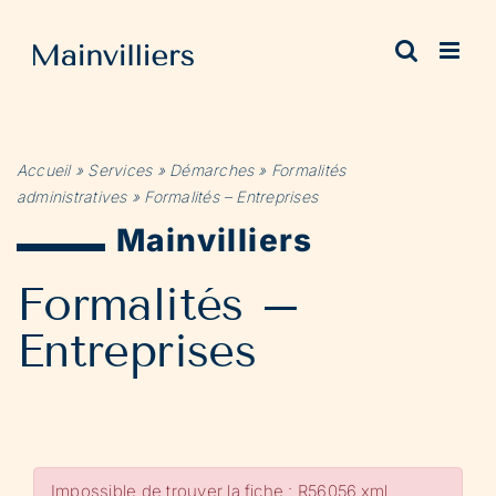
Passer
au
contenu
Accueil
»
Services
»
Démarches
»
Formalités
administratives
»
Formalités – Entreprises
Mainvilliers
Formalités –
Entreprises
Impossible de trouver la fiche : R56056.xml