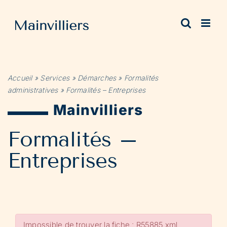
Passer
au
contenu
Accueil
»
Services
»
Démarches
»
Formalités
administratives
»
Formalités – Entreprises
Mainvilliers
Formalités –
Entreprises
Impossible de trouver la fiche : R55885.xml