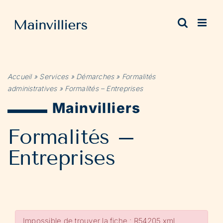
Passer
au
contenu
Accueil
»
Services
»
Démarches
»
Formalités
administratives
»
Formalités – Entreprises
Mainvilliers
Formalités –
Entreprises
Impossible de trouver la fiche : R54205.xml