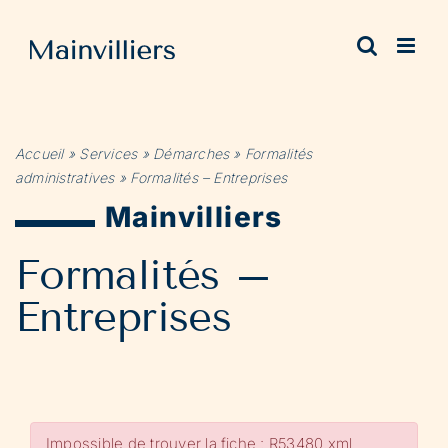
Passer
au
contenu
Accueil
»
Services
»
Démarches
»
Formalités
administratives
»
Formalités – Entreprises
Mainvilliers
Formalités –
Entreprises
Impossible de trouver la fiche : R53480.xml