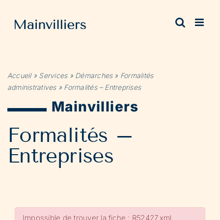
Passer
au
contenu
Accueil
»
Services
»
Démarches
»
Formalités
administratives
»
Formalités – Entreprises
Mainvilliers
Formalités –
Entreprises
Impossible de trouver la fiche : R52427.xml