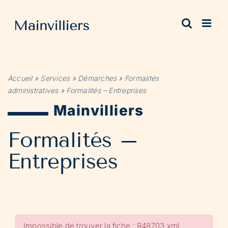
Passer
au
contenu
Accueil
»
Services
»
Démarches
»
Formalités
administratives
»
Formalités – Entreprises
Mainvilliers
Formalités –
Entreprises
Impossible de trouver la fiche : R48703.xml