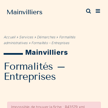
Passer
au
contenu
Accueil
»
Services
»
Démarches
»
Formalités
administratives
»
Formalités – Entreprises
Mainvilliers
Formalités –
Entreprises
Impossible de trouver la fiche : R43579.xml