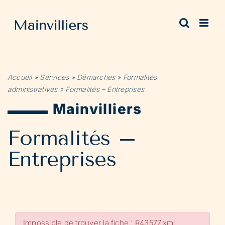
Passer
au
contenu
Accueil
»
Services
»
Démarches
»
Formalités
administratives
»
Formalités – Entreprises
Mainvilliers
Formalités –
Entreprises
Impossible de trouver la fiche : R43577.xml