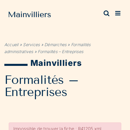
Passer
au
contenu
Accueil
»
Services
»
Démarches
»
Formalités
administratives
»
Formalités – Entreprises
Mainvilliers
Formalités –
Entreprises
Impossible de trouver la fiche : R41205.xml