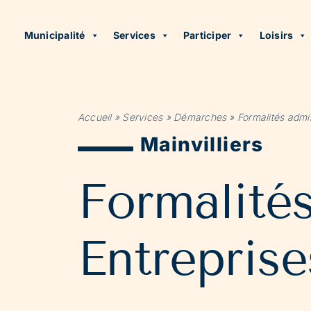
Municipalité
Services
Participer
Loisirs
Accueil
»
Services
»
Démarches
»
Formalités admin
Mainvilliers
Formalité
Entreprise