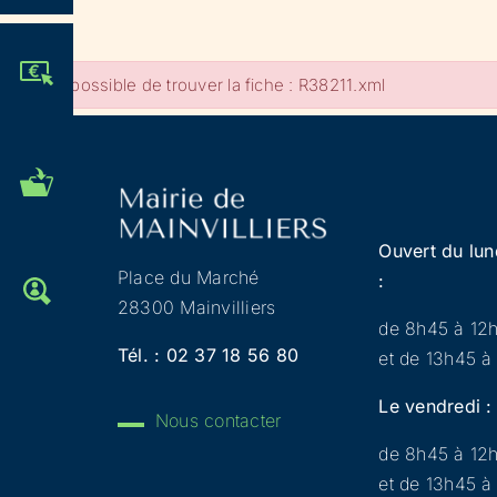
JE PARTICIPE !
Impossible de trouver la fiche : R38211.xml
MES DÉMARCHES
ADMINISTRATIVES
Ouvert du lun
Place du Marché
:
OFFRES D'EMPLOI
28300 Mainvilliers
de 8h45 à 12
Tél. :
02 37 18 56 80
et de 13h45 à
Le vendredi :
Nous contacter
de 8h45 à 12
et de 13h45 à