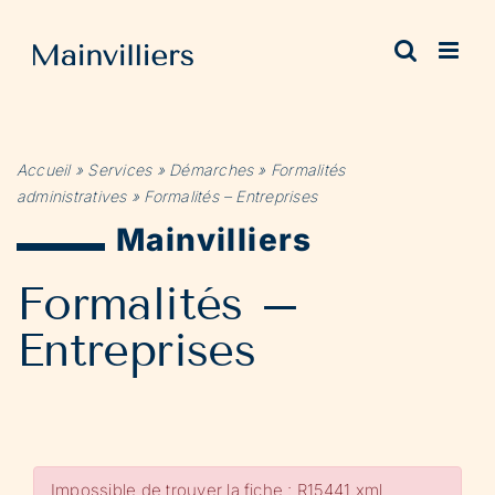
Passer
au
contenu
Accueil
»
Services
»
Démarches
»
Formalités
administratives
»
Formalités – Entreprises
Mainvilliers
Formalités –
Entreprises
Impossible de trouver la fiche : R15441.xml