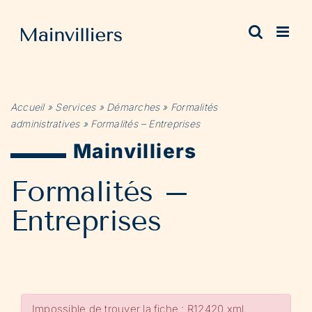
Passer
au
contenu
Accueil
»
Services
»
Démarches
»
Formalités
administratives
»
Formalités – Entreprises
Mainvilliers
Formalités –
Entreprises
Impossible de trouver la fiche : R12420.xml