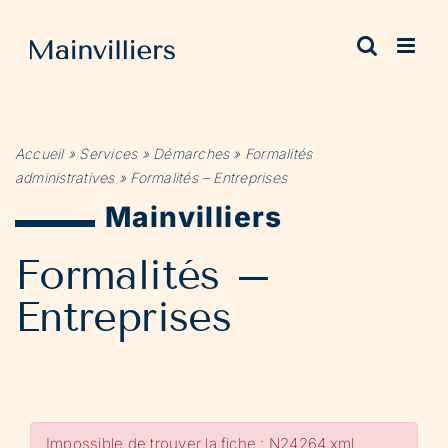
Passer
au
contenu
Accueil
»
Services
»
Démarches
»
Formalités
administratives
»
Formalités – Entreprises
Mainvilliers
Formalités –
Entreprises
Impossible de trouver la fiche : N24264.xml