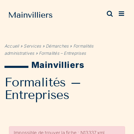
Passer
au
contenu
Accueil
»
Services
»
Démarches
»
Formalités
administratives
»
Formalités – Entreprises
Mainvilliers
Formalités –
Entreprises
Impossible de trouver la fiche : N13337.xml