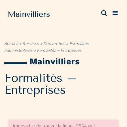
Passer
au
contenu
Accueil
»
Services
»
Démarches
»
Formalités
administratives
»
Formalités – Entreprises
Mainvilliers
Formalités –
Entreprises
Impossible de trouver la fiche : F934.xml