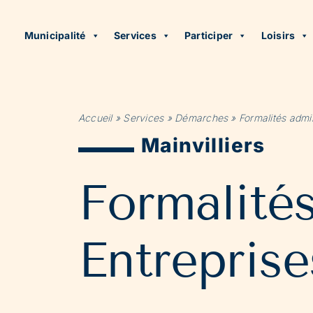
Municipalité
Services
Participer
Loisirs
Accueil
»
Services
»
Démarches
»
Formalités admin
Mainvilliers
Formalité
Entreprise