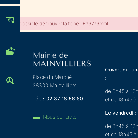
JE PARTICIPE !
Impossible de trouver la fiche : F36776.xml
MES DÉMARCHES
ADMINISTRATIVES
Ouvert du lun
Place du Marché
:
OFFRES D'EMPLOI
28300 Mainvilliers
de 8h45 à 12
Tél. :
02 37 18 56 80
et de 13h45 à
Le vendredi :
Nous contacter
de 8h45 à 12
et de 13h45 à